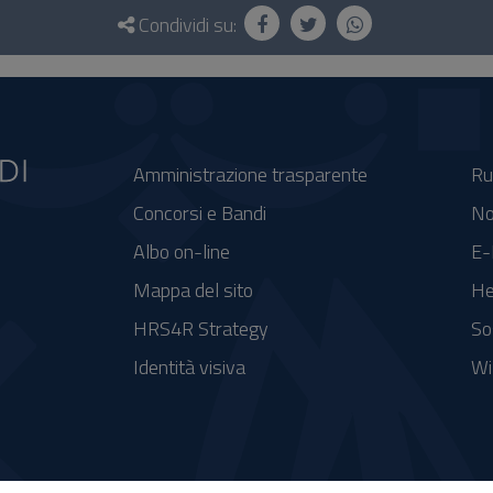
Condividi su:
Amministrazione trasparente
Ru
Concorsi e Bandi
No
Albo on-line
E-
Mappa del sito
He
HRS4R Strategy
So
Identità visiva
Wi