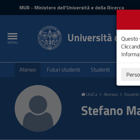
MIUR
MUR
- Ministero dell'Università e della Ricerca
e
Accedi
Università degli 
Toggle
Questo s
MENU
navigation
Cliccand
Informat
Submenu
Ateneo
Futuri studenti
Studenti
Laureati
Perso
Vai
al
UniCa
Ateneo
Docenti 
Contenuto
Vai
Stefano Ma
alla
navigazione
del
sito