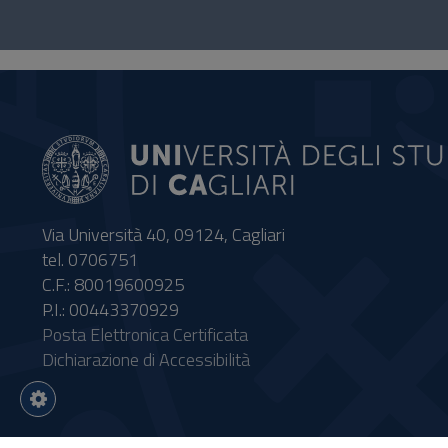
Questionario
e
social
Via Università 40, 09124, Cagliari
tel. 0706751
C.F.: 80019600925
P.I.: 00443370929
Posta Elettronica Certificata
Dichiarazione di Accessibilità
Impostazioni
cookie