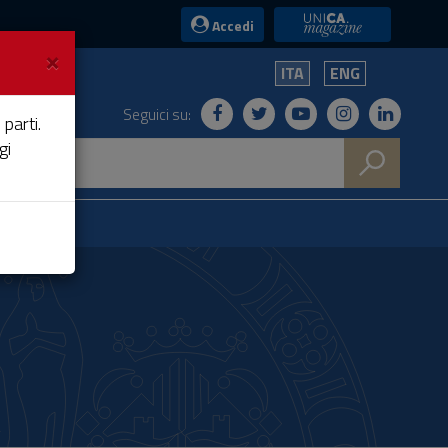
UniCA News
Accedi
×
ITA
ENG
Seguici su:
 parti.
gi