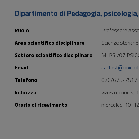
Vai
al
Dipartimento di Pedagogia, psicologia,
Footer
Ruolo
Professore asso
Area scientifico disciplinare
Scienze storiche
Settore scientifico disciplinare
M-PSI/07 PSI
Email
cartast@unica.it
Telefono
070/675-7517
Indirizzo
via is mirrionis,
Orario di ricevimento
mercoledì 10-12