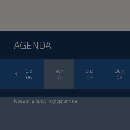
AGENDA
prev
er
Gio
Ven
Sab
Dom
5
06
07
08
09
Nessun evento in programma