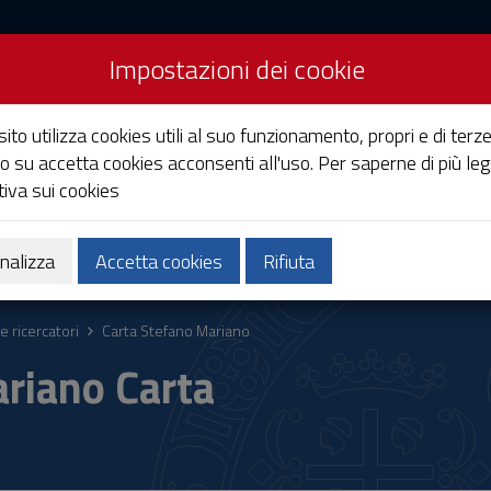
Impostazioni dei cookie
Studi di Cagliari
ito utilizza cookies utili al suo funzionamento, propri e di terze
o su accetta cookies acconsenti all'uso. Per saperne di più leg
iva sui cookies
Ricerca
Società e territorio
nalizza
Accetta cookies
Rifiuta
e ricercatori
Carta Stefano Mariano
riano Carta