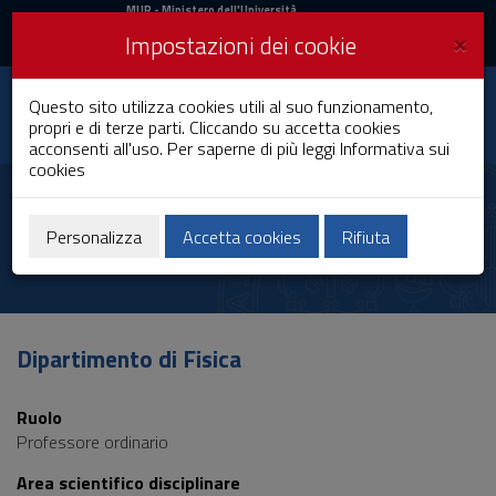
MIUR
MUR
- Ministero dell'Università
e della Ricerca
e
×
Impostazioni dei cookie
UniCA News
Accedi
Accedi
Università degli
Questo sito utilizza cookies utili al suo funzionamento,
Toggle
propri e di terze parti. Cliccando su accetta cookies
Studi di Cagliari
navigation
acconsenti all'uso. Per saperne di più leggi
Informativa sui
cookies
Vai
al
Matteo Ceccarelli
Contenuto
Vai
Personalizza
Accetta cookies
Rifiuta
alla
navigazione
del
sito
Vai
Dipartimento di Fisica
al
Footer
Ruolo
Professore ordinario
Area scientifico disciplinare