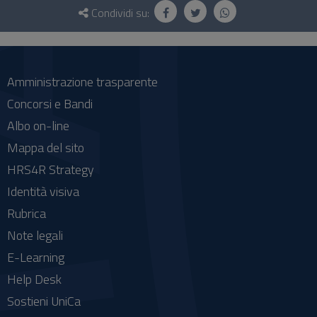
e
Condividi su:
social
Amministrazione trasparente
Concorsi e Bandi
Albo on-line
Mappa del sito
HRS4R Strategy
Identità visiva
Rubrica
Note legali
E-Learning
Help Desk
Sostieni UniCa