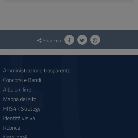
Questionnaire
and
Share on:
social
Amministrazione trasparente
Concorsi e Bandi
Albo on-line
Mappa del sito
HRS4R Strategy
Identità visiva
Rubrica
Note legali