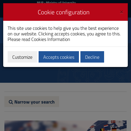
MIUR
MUR
- Ministry of University
and Research
and
×
Cookie configuration
UniCA News
Login
Login
University of
This site use cookies to help give you the best experience
Toggle
on our website. Clicking accepts cookies, you agree to this.
Cagliari
navigation
Please read
Cookies Information
Skip
to
News
Content
Customize
Accepts cookies
Decline
Go
to
site
navigation
Go
to
Footer
Narrow your search