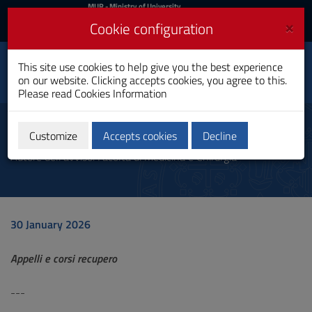
MIUR
MUR
- Ministry of University
and Research
and
×
Cookie configuration
UniCA News
Login
Login
University of
This site use cookies to help give you the best experience
Toggle
on our website. Clicking accepts cookies, you agree to this.
Cagliari
navigation
Please read
Cookies Information
Skip
to
Communication
Content
Customize
Accepts cookies
Decline
Go
Autore dell'avviso: Facoltà di Medicina e Chirurgia
to
site
navigation
Go
to
30 January 2026
Footer
Appelli e corsi recupero
---