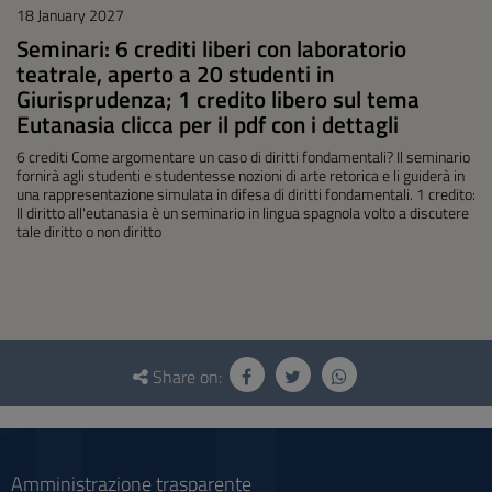
18 January 2027
Seminari: 6 crediti liberi con laboratorio
teatrale, aperto a 20 studenti in
Giurisprudenza; 1 credito libero sul tema
Eutanasia clicca per il pdf con i dettagli
6 crediti Come argomentare un caso di diritti fondamentali? Il seminario
fornirà agli studenti e studentesse nozioni di arte retorica e li guiderà in
una rappresentazione simulata in difesa di diritti fondamentali. 1 credito:
Il diritto all'eutanasia è un seminario in lingua spagnola volto a discutere
tale diritto o non diritto
Questionnaire
and
Share on:
social
Amministrazione trasparente