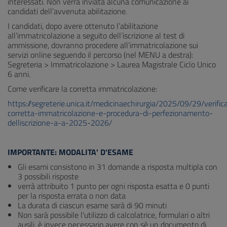
interessati. Non verrà inviata alcuna comunicazione ai
candidati dell’avvenuta abilitazione.
I candidati, dopo avere ottenuto l’abilitazione
all’immatricolazione a seguito dell’iscrizione al test di
ammissione, dovranno procedere all’immatricolazione sui
servizi online seguendo il percorso (nel MENU a destra):
Segreteria > Immatricolazione > Laurea Magistrale Ciclo Unico
6 anni.
Come verificare la corretta immatricolazione:
https://segreterie.unica.it/medicinaechirurgia/2025/09/29/verific
corretta-immatricolazione-e-procedura-di-perfezionamento-
delliscrizione-a-a-2025-2026/
IMPORTANTE: MODALITA' D'ESAME
Gli esami consistono in 31 domande a risposta multipla con
3 possibili risposte
verrà attribuito 1 punto per ogni risposta esatta e 0 punti
per la risposta errata o non data
La durata di ciascun esame sarà di 90 minuti
Non sarà possibile l'utilizzo di calcolatrice, formulari o altri
ausili, è invece necessario avere con sè un documento di