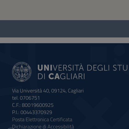
Questionnaire
and
social
Via Università 40, 09124, Cagliari
tel. 0706751
C.F.: 80019600925
P.I.: 00443370929
Posta Elettronica Certificata
Dichiarazione di Accessibilità