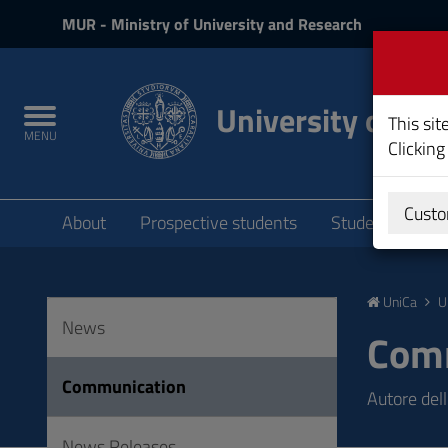
MIUR
MUR
- Ministry of University and Research
and
Login
University of Cag
Toggle
This sit
MENU
navigation
Clicking
Submenu
Custo
About
Prospective students
Students
P
Skip
to
UniCa
U
Content
News
Go
Com
to
site
Communication
Autore del
navigation
Go
News Releases