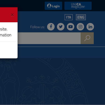
UniCA News
Login
×
ITA
ENG
Follow us:
site.
rmation