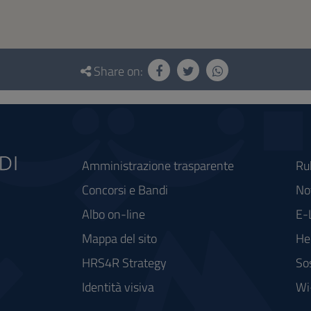
Share on:
Amministrazione trasparente
Ru
Concorsi e Bandi
Not
Albo on-line
E-
Mappa del sito
He
HRS4R Strategy
So
Identità visiva
Wi