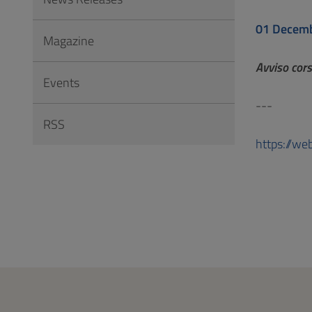
to
Footer
01 Decem
Magazine
Avviso cors
Events
---
RSS
https://we