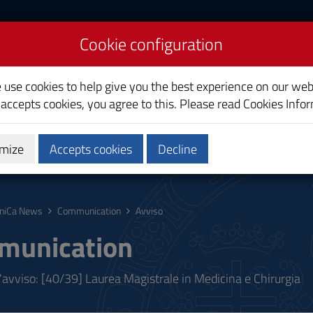
Cookie configuration
liari
e use cookies to help give you the best experience on our web
 accepts cookies, you agree to this. Please read
Cookies Info
mize
Accepts cookies
Decline
ostgraduate
Research
Society and territory
niCa News
Communication
Avviso
munication
l'avviso: [40/39] Laurea Magistrale in Medicina e Chirurgia