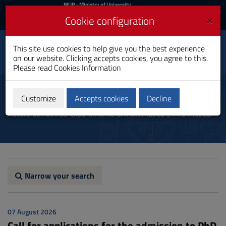
MIUR
MUR
- Ministry of University
and Research
and
×
Cookie configuration
UniCA News
Login
Login
University of
This site use cookies to help give you the best experience
Toggle
on our website. Clicking accepts cookies, you agree to this.
Cagliari
navigation
Please read
Cookies Information
Skip
to
Communication
Content
Customize
Accepts cookies
Decline
Go
Autore dell'avviso: Dipartimento di Matematica e informatica
to
site
navigation
Go
to
Footer
Narrow your search
07 August 2026
Call for applications for the admission to PhD