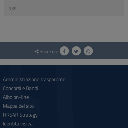
RSS
Questionnaire
and
Share on:
social
Amministrazione trasparente
Concorsi e Bandi
Albo on-line
Mappa del sito
HRS4R Strategy
Identità visiva