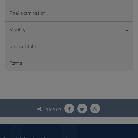
Final examination
Mobility
Doppio Titolo
Forms
Questionnaire
and
Share on:
social