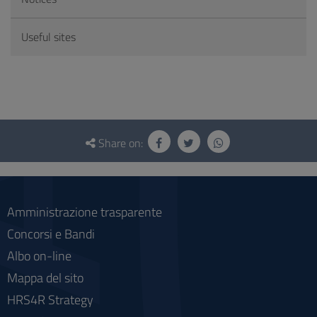
Useful sites
Questionnaire
and
Share on:
social
Amministrazione trasparente
Concorsi e Bandi
Albo on-line
Mappa del sito
HRS4R Strategy