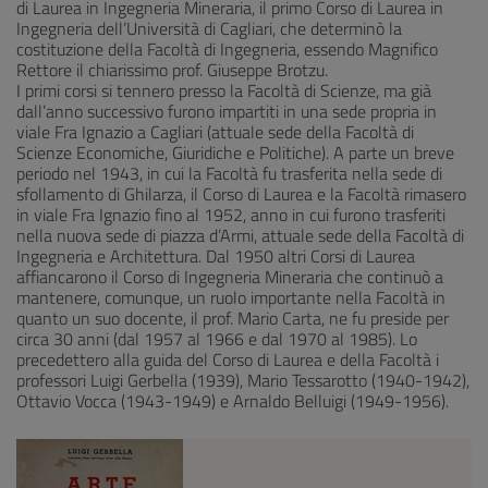
di Laurea in Ingegneria Mineraria, il primo Corso di Laurea in
Ingegneria dell’Università di Cagliari, che determinò la
costituzione della Facoltà di Ingegneria, essendo Magnifico
Rettore il chiarissimo prof. Giuseppe Brotzu.
I primi corsi si tennero presso la Facoltà di Scienze, ma già
dall’anno successivo furono impartiti in una sede propria in
viale Fra Ignazio a Cagliari (attuale sede della Facoltà di
Scienze Economiche, Giuridiche e Politiche). A parte un breve
periodo nel 1943, in cui la Facoltà fu trasferita nella sede di
sfollamento di Ghilarza, il Corso di Laurea e la Facoltà rimasero
in viale Fra Ignazio fino al 1952, anno in cui furono trasferiti
nella nuova sede di piazza d’Armi, attuale sede della Facoltà di
Ingegneria e Architettura. Dal 1950 altri Corsi di Laurea
affiancarono il Corso di Ingegneria Mineraria che continuò a
mantenere, comunque, un ruolo importante nella Facoltà in
quanto un suo docente, il prof. Mario Carta, ne fu preside per
circa 30 anni (dal 1957 al 1966 e dal 1970 al 1985). Lo
precedettero alla guida del Corso di Laurea e della Facoltà i
professori Luigi Gerbella (1939), Mario Tessarotto (1940-1942),
Ottavio Vocca (1943-1949) e Arnaldo Belluigi (1949-1956).