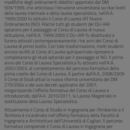
modifiche degli ordinamenti didattici apportate dal DM
509/1999, che articolava l’istruzione universitaria sui due livelli
della laurea triennale e della laurea specialistica, nell’A.A.
1999/2000 fu istituito il Corso di Laurea IAT Nuovo
Ordinamento (NO). Poiché tutti gli studenti del DU-IAR
optarono per il passaggio al Corso di Laurea di nuova
istituzione, nell’A.A. 1999/2000 il DU-IAR fu disattivato e
furono attivati contemporaneamente i tre anni del Corso di
Laurea di primo livello. Con tale trasformazione, molti studenti
ancora iscritti al Corso di Laurea quinquennale ripresero e
completarono gli studi optando per il passaggio al NO. Il primo
anno del Corso di Laurea Specialistica fu attivato nell’A.A.
2002/2003, al completamento del percorso formativo della
prima coorte del Corso di Laurea. A partire dall’A.A. 2008/2009
il Corso di Studi attuò la nuova riforma universitaria del DM
270/2004 e dei suoi decreti applicativi del 2007,
riorganizzando l’offerta formativa del Corso di Laurea e
introducendo, dall’A.A. 2010/2011, la Laurea Magistrale in
sostituzione della Laurea Specialistica.
Attualmente il Corso di Studio in Ingegneria per l’Ambiente e il
Territorio è incardinato nell’offerta formativa della Facoltà di
Ingegneria e Architettura dell’Università di Cagliari. Il percorso
formativo comprende il Corso di Laurea in Ingegneria per