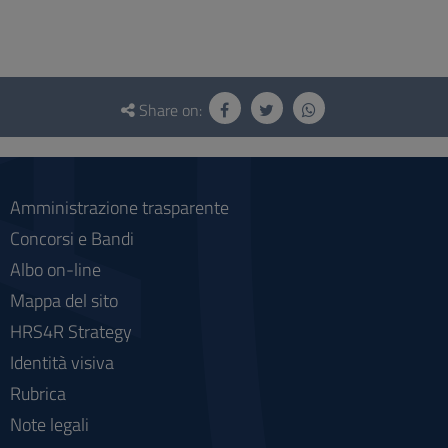
Questionnaire
and
Share on:
social
Amministrazione trasparente
Concorsi e Bandi
Albo on-line
Mappa del sito
HRS4R Strategy
Identità visiva
Rubrica
Note legali