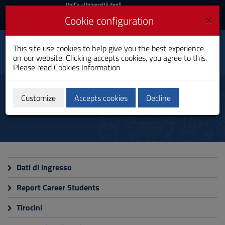
UniCa
UniCa
- Università degli
Studi di Cagliari
and
×
Cookie configuration
UniCA News
Login
Login
Environmental and
This site use cookies to help give you the best experience
Toggle
Land Engineering
on our website. Clicking accepts cookies, you agree to this.
navigation
Bachelor's Degree
Please read
Cookies Information
Skip
to
Monitoring
Content
Customize
Accepts cookies
Decline
Go
to
site
navigation
Go
to
Footer
Dati di ingresso
Report Career Students
Tirocini