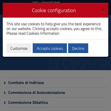
UniCa
UniCa
- Università degli
Studi di Cagliari
and
×
Cookie configuration
UniCA News
Login
Login
This site use cookies to help give you the best experience
Biotechnology
Toggle
on our website. Clicking accepts cookies, you agree to this.
Bachelor's Degree
navigation
Please read
Cookies Information
Skip
to
Commissions
Content
Customize
Accepts cookies
Decline
Go
to
site
navigation
Go
to
Footer
Comitato di Indirizzo
Commissione di Autovalutazione
Commissione Didattica