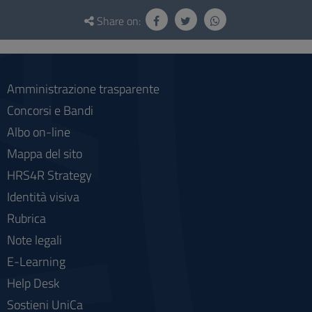
Questionnaire
and
Share on:
social
Amministrazione trasparente
Concorsi e Bandi
Albo on-line
Mappa del sito
HRS4R Strategy
Identità visiva
Rubrica
Note legali
E-Learning
Help Desk
Sostieni UniCa