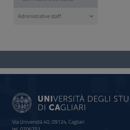
Administrative staff
Questionnaire
and
social
Via Università 40, 09124, Cagliari
tel. 0706751