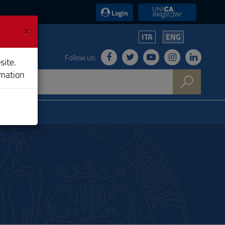
UniCA News
Login
×
ITA
ENG
Follow us:
site.
rmation