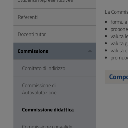
to
Footer
La Commiss
Referenti
formula 
propone 
Docenti tutor
valuta l
valuta g
valuta e
Commissions
promuove
Comitato di Indirizzo
Compo
Commissione di
Autovalutazione
Commissione didattica
Commissione convalide