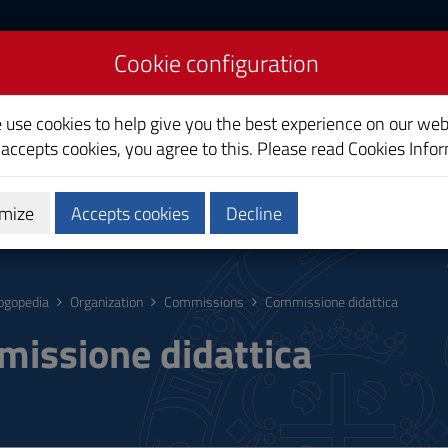
Cookie configuration
e use cookies to help give you the best experience on our web
 accepts cookies, you agree to this. Please read
Cookies Info
mize
Accepts cookies
Decline
hing
Calendars and Timetable
Quality
ogopedia
Organization
Commissions
Commissione didattica
issione didattica