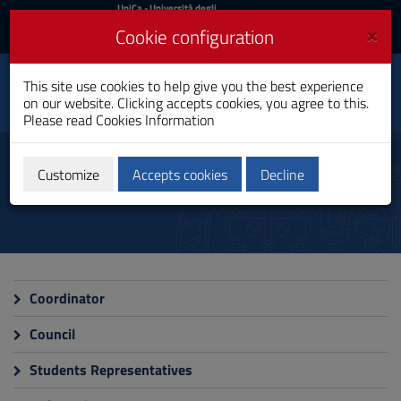
UniCa
UniCa
- Università degli
Studi di Cagliari
and
×
Cookie configuration
UniCA News
Login
Login
This site use cookies to help give you the best experience
Logopedia
Toggle
on our website. Clicking accepts cookies, you agree to this.
Bachelor's Degree
navigation
Please read
Cookies Information
Skip
to
Organization
Content
Customize
Accepts cookies
Decline
Go
to
site
navigation
Go
to
Footer
Coordinator
Council
Students Representatives