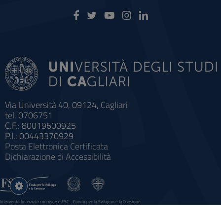
Via Università 40, 09124, Cagliari
tel. 0706751
C.F.: 80019600925
P.I.: 00443370929
Posta Elettronica Certificata
Dichiarazione di Accessibilità
Impostazioni
cookie
Intervento finanziato con risorse FSC - Fondo per lo Sviluppo e la Coesione
Sistema informatico gestionale integrato a supporto della didattica e della ricerca e potenziamento dei servizi online
agli studenti