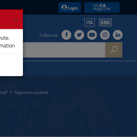
UniCA News
Login
×
ITA
ENG
Follow us:
site.
rmation
staff
Segreteria studenti