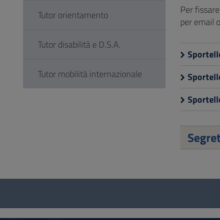
Per fissar
Tutor orientamento
per email o
Tutor disabilità e D.S.A.
Sportell
Tutor mobilità internazionale
Sportell
Sportell
Segret
Questionnaire
and
social