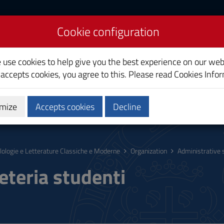
Cookie configuration
dern Philology and
e use cookies to help give you the best experience on our web
 accepts cookies, you agree to this. Please read
Cookies Info
mize
Accepts cookies
Decline
hing
Calendars and Timetable
Quality
ilologie e Letterature Classiche e Moderne
Organization
Administrative 
eteria studenti