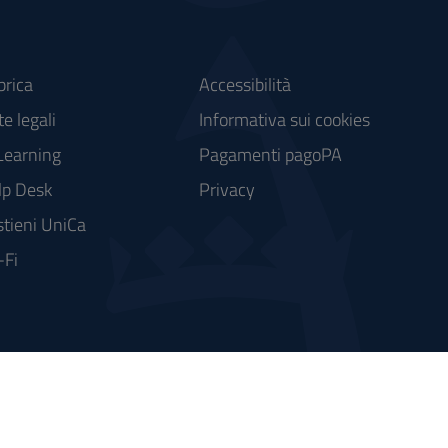
brica
Accessibilità
e legali
Informativa sui cookies
Learning
Pagamenti pagoPA
lp Desk
Privacy
tieni UniCa
-Fi