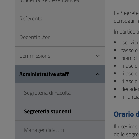
to
Footer
La Segreter
Referents
conseguime
In particol
Docenti tutor
iscrizi
tasse e 
Commissions
piani di
rilascio 
rilascio 
Administrative staff
rilascio
decadenz
Segreteria di Facoltà
rinuncia
Segreteria studenti
Orario 
Il ricevime
Manager didattici
delle segre