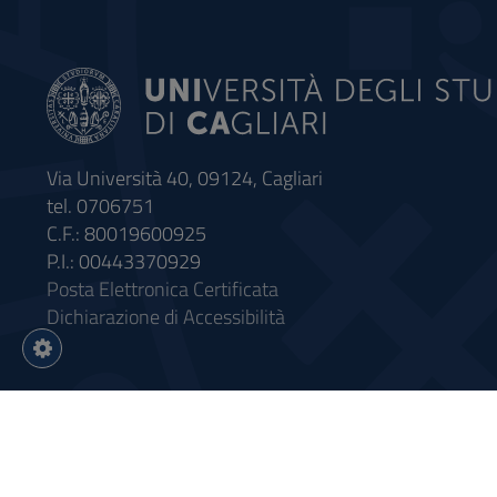
Via Università 40, 09124, Cagliari
tel. 0706751
C.F.: 80019600925
P.I.: 00443370929
Posta Elettronica Certificata
Dichiarazione di Accessibilità
Impostazioni
cookie
Intervento finanziato con riso