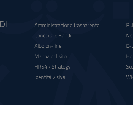
Amministrazione trasparente
Ru
Concorsi e Bandi
Not
Albo on-line
E-
Mappa del sito
He
HRS4R Strategy
Sos
Identità visiva
Wi
rse FSC - Fondo per lo Sviluppo e la Coesione