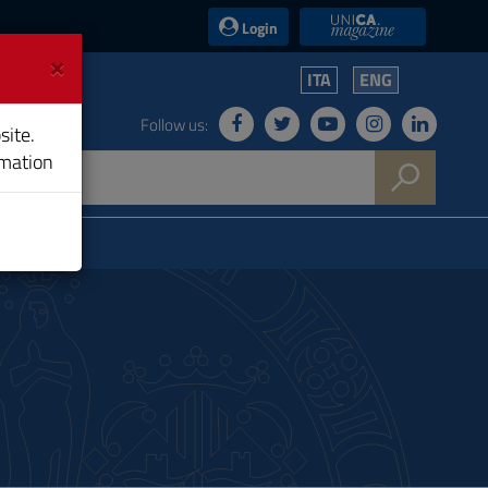
UniCA News
Login
×
ITA
ENG
Follow us:
site.
rmation