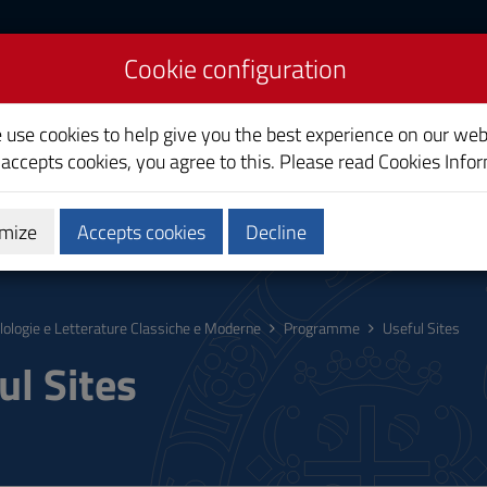
Cookie configuration
dern Philology and
e use cookies to help give you the best experience on our web
 accepts cookies, you agree to this. Please read
Cookies Info
mize
Accepts cookies
Decline
hing
Calendars and Timetable
Quality
ilologie e Letterature Classiche e Moderne
Programme
Useful Sites
ul Sites