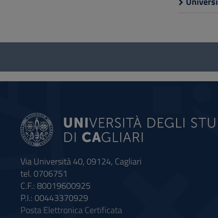
Universi
Questionnaire
and
social
Via Università 40, 09124, Cagliari
tel. 0706751
C.F.: 80019600925
P.I.: 00443370929
Posta Elettronica Certificata