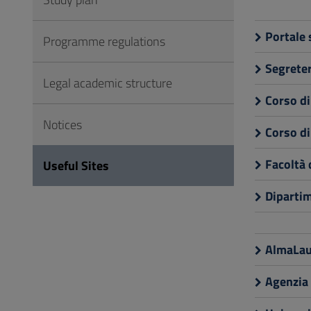
to
Footer
Portale 
Programme regulations
Segreter
Legal academic structure
Corso di
Notices
Corso di
Facoltà 
Useful Sites
Dipartim
AlmaLau
Agenzia 