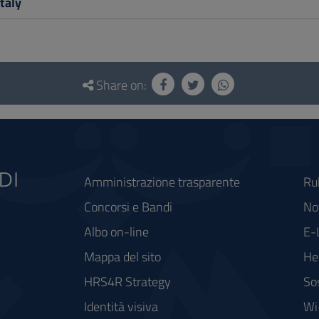
taly
Share on:
Amministrazione trasparente
Ru
Concorsi e Bandi
Not
Albo on-line
E-
Mappa del sito
He
HRS4R Strategy
So
Identità visiva
Wi