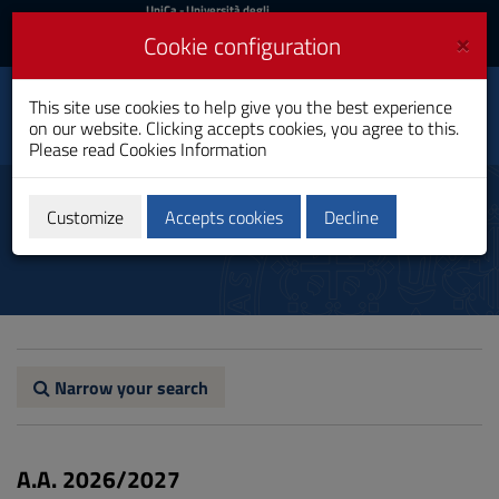
UniCa
UniCa
- Università degli
Studi di Cagliari
and
×
Cookie configuration
UniCA News
Login
Login
Classical and Modern
This site use cookies to help give you the best experience
Toggle
Philology and Literature
on our website. Clicking accepts cookies, you agree to this.
navigation
Master's Degree
Please read
Cookies Information
Skip
to
Study plan
Content
Customize
Accepts cookies
Decline
Go
to
site
navigation
Go
to
Footer
Narrow your search
A.A. 2026/2027