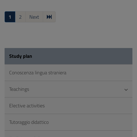
1
2
Next
Study plan
Conoscenza lingua straniera
Teachings
Elective activities
Tutoraggio didattico