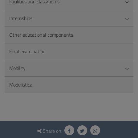
Facilities and classrooms
Internships
Other educational components
Final examination
Mobility
Modulistica
Questionnaire
and
Share on: