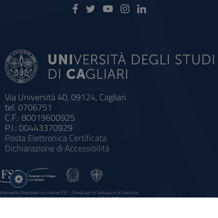
Via Università 40, 09124, Cagliari
tel. 0706751
C.F.: 80019600925
P.I.: 00443370929
Posta Elettronica Certificata
Dichiarazione di Accessibilità
Impostazioni
cookie
Intervento finanziato con risorse FSC - Fondo per lo Sviluppo e la Coesione
Sistema informatico gestionale integrato a supporto della didattica e della ricerca e potenziamento dei servizi online
agli studenti