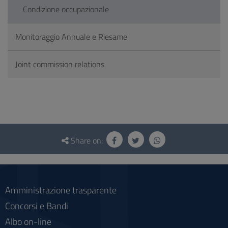
Condizione occupazionale
Monitoraggio Annuale e Riesame
Joint commission relations
Questionnaire
and
Share on:
social
Amministrazione trasparente
Concorsi e Bandi
Albo on-line