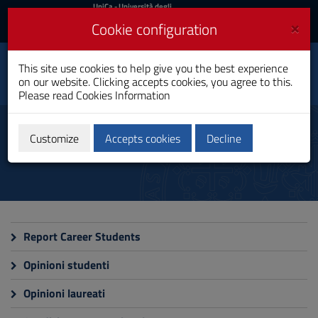
UniCa
UniCa
- Università degli
Studi di Cagliari
and
×
Cookie configuration
UniCA News
Login
Login
Classical and Modern
This site use cookies to help give you the best experience
Toggle
Philology and Literature
on our website. Clicking accepts cookies, you agree to this.
navigation
Master's Degree
Please read
Cookies Information
Skip
to
Monitoring
Content
Customize
Accepts cookies
Decline
Go
to
site
navigation
Go
to
Footer
Report Career Students
Opinioni studenti
Opinioni laureati