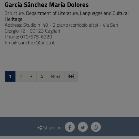
García Sánchez María Dolores
Structure:
Department of Literature, Languages and Cultural
Heritage
Address: Studio n. 40 - 2 piano (corridoio alto) - Via San
Giorgio,12 - 09123 Cagliari
Phone: 070/675-6320
Email:
sanchez@unica.it
1
2
3
4
Next
Questionnaire
and
Share on:
social