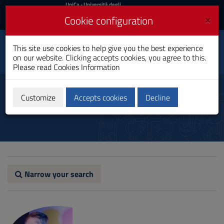
UniCa
UniCa
- Università degli
Studi di Cagliari
and
×
Cookie configuration
UniCA News
Login
Login
Classical and Modern
This site use cookies to help give you the best experience
Toggle
Philology and Literature
on our website. Clicking accepts cookies, you agree to this.
navigation
Master's Degree
Please read
Cookies Information
Skip
to
Teachers
Content
Customize
Accepts cookies
Decline
Go
to
site
navigation
Go
to
Footer
Narrow your search