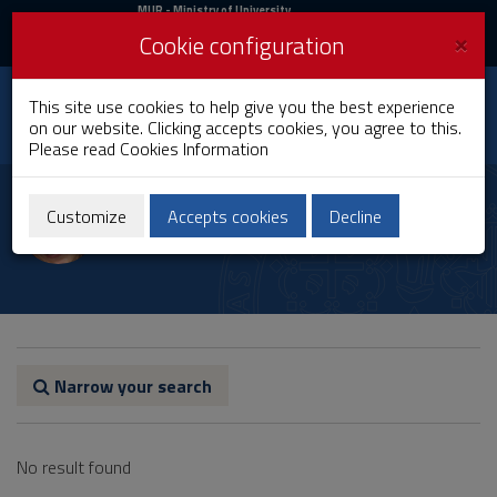
MIUR
MUR
- Ministry of University
and Research
and
×
Cookie configuration
UniCA News
Login
Login
University of
This site use cookies to help give you the best experience
Toggle
on our website. Clicking accepts cookies, you agree to this.
Cagliari
navigation
Please read
Cookies Information
Skip
to
Elisabetta Sanna
Content
Customize
Accepts cookies
Decline
Go
to
site
navigation
Go
to
Footer
Narrow your search
No result found