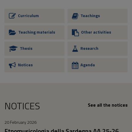
Curriculum
Teachings
Teaching materials
Other activities
Thesis
Research
Notices
Agenda
NOTICES
See all the notices
20 February 2026
Etnomusicologia della Sardegna AA 25-26