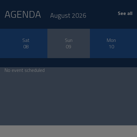
AGENDA
See all
August 2026
Sat
Sun
Mon
08
09
10
No event scheduled