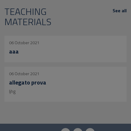
TEACHING
See all
MATERIALS
06 October 2021
aaa
06 October 2021
allegato prova
ljhg
Questionnaire