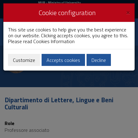
MIUR
MUR
- Ministry of University
and Research
and
×
Cookie configuration
UniCA News
Login
Login
University of
This site use cookies to help give you the best experience
Toggle
on our website. Clicking accepts cookies, you agree to this.
Cagliari
navigation
Please read
Cookies Information
Skip
to
Marco Lutzu
Content
Customize
Accepts cookies
Decline
Go
to
site
navigation
Go
to
Dipartimento di Lettere, Lingue e Beni
Footer
Culturali
Role
Professore associato