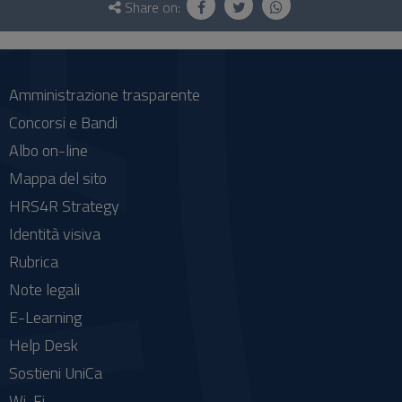
and
Share on:
social
Amministrazione trasparente
Concorsi e Bandi
Albo on-line
Mappa del sito
HRS4R Strategy
Identità visiva
Rubrica
Note legali
E-Learning
Help Desk
Sostieni UniCa
Wi-Fi