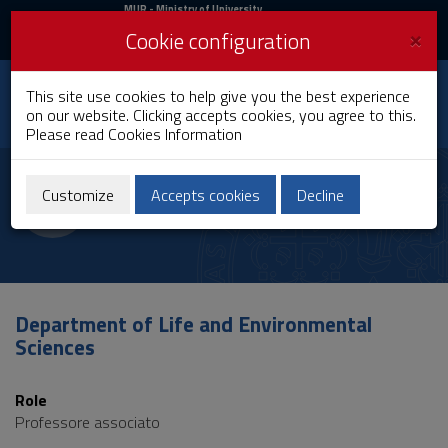
MIUR
MUR
- Ministry of University
and Research
and
×
Cookie configuration
UniCA News
Login
Login
University of
This site use cookies to help give you the best experience
Toggle
on our website. Clicking accepts cookies, you agree to this.
Cagliari
navigation
Please read
Cookies Information
Skip
to
Laura Dazzi
Content
Customize
Accepts cookies
Decline
Go
to
site
navigation
Go
to
Department of Life and Environmental
Footer
Sciences
Role
Professore associato