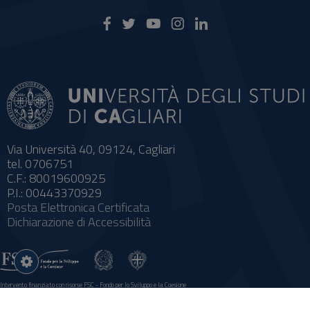
Via Università 40, 09124, Cagliari
tel. 0706751
C.F.: 80019600925
P.I.: 00443370929
Posta Elettronica Certificata
Dichiarazione di Accessibilità
Impostazioni
cookie
Intervento finanziato con risorse FSC - Fondo per lo Sviluppo e la Coesione
Sistema informatico gestionale integrato a supporto della didattica e della ricerca e potenziamento dei servizi online agli
studenti