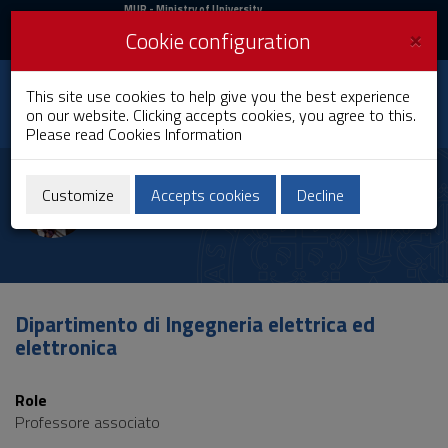
MIUR
MUR
- Ministry of University
and Research
and
×
Cookie configuration
UniCA News
Login
Login
University of
This site use cookies to help give you the best experience
Toggle
on our website. Clicking accepts cookies, you agree to this.
Cagliari
navigation
Please read
Cookies Information
Skip
to
Gianni Celli
Content
Customize
Accepts cookies
Decline
Go
to
site
navigation
Go
to
Dipartimento di Ingegneria elettrica ed
Footer
elettronica
Role
Professore associato