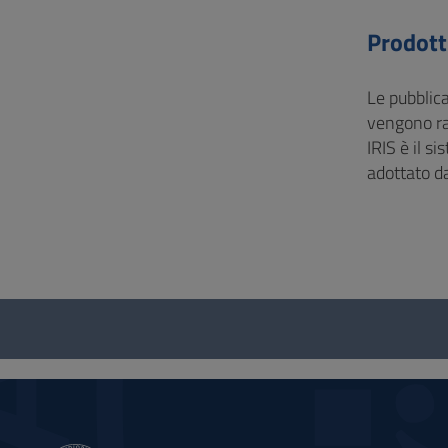
Vai
al
Prodotti
Footer
Le pubblica
vengono ra
IRIS è il s
adottato da
Questionario
e
social