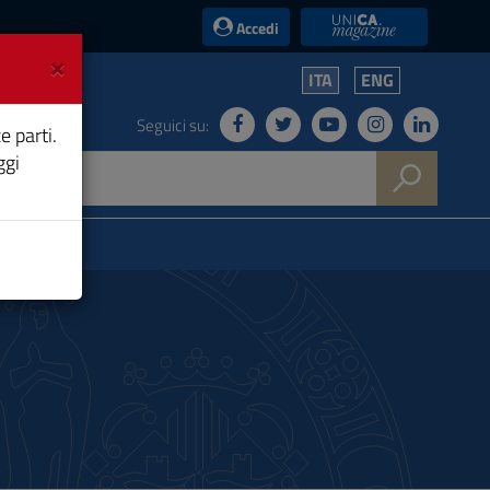
UniCA News
Accedi
×
ITA
ENG
Seguici su:
e parti.
ggi