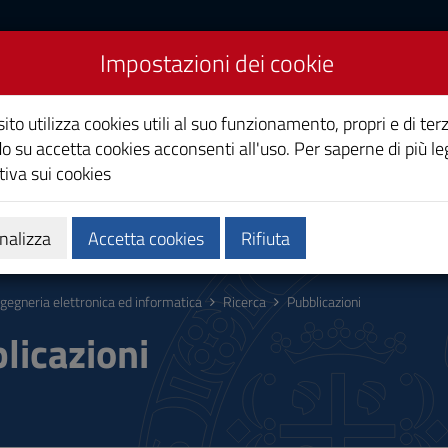
Impostazioni dei cookie
ronica ed informatica
ito utilizza cookies utili al suo funzionamento, propri e di terz
o su accetta cookies acconsenti all'uso. Per saperne di più le
iva sui cookies
a
Ricerca
Terza Missione
nalizza
Accetta cookies
Rifiuta
ngegneria elettronica ed informatica
Ricerca
Pubblicazioni
licazioni