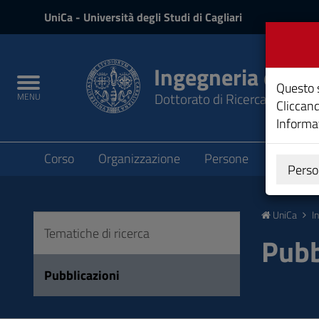
UniCa
UniCa
- Università degli Studi di Cagliari
e
Accedi
Ingegneria elett
Toggle
Questo s
Dottorato di Ricerca
MENU
navigation
Cliccand
Informat
Submenu
Corso
Organizzazione
Persone
Didattic
Perso
Vai
al
UniCa
I
Contenuto
Tematiche di ricerca
Vai
Pubb
alla
navigazione
Pubblicazioni
del
sito