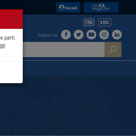
UniCA News
Accedi
×
ITA
ENG
Seguici su:
e parti.
ggi