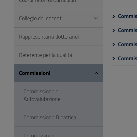
Vai
al
Commiss
Collegio dei docenti
Footer
Commiss
Rappresentanti dottorandi
Commiss
Referente per la qualità
Commiss
Commissioni
Commissione di
Autovalutazione
Commissione Didattica
Commissione