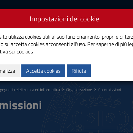
Impostazioni dei cookie
ronica ed informatica
ito utilizza cookies utili al suo funzionamento, propri e di terz
o su accetta cookies acconsenti all'uso. Per saperne di più le
iva sui cookies
a
Ricerca
Terza Missione
nalizza
Accetta cookies
Rifiuta
ngegneria elettronica ed informatica
Organizzazione
Commissioni
issioni