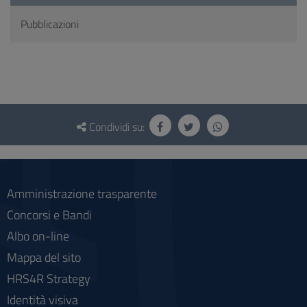
Pubblicazioni
Questionario
e
Condividi su:
social
Amministrazione trasparente
Concorsi e Bandi
Albo on-line
Mappa del sito
HRS4R Strategy
Identità visiva