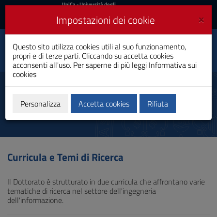
UniCa
UniCa
- Università degli
Studi di Cagliari
e
×
Impostazioni dei cookie
UniCA News
Accedi
Accedi
Ingegneria elettronica
Questo sito utilizza cookies utili al suo funzionamento,
Toggle
ed informatica
propri e di terze parti. Cliccando su accetta cookies
navigation
Dottorato di Ricerca
acconsenti all'uso. Per saperne di più leggi
Informativa sui
cookies
Vai
al
Tematiche di ricerca
Contenuto
Vai
Personalizza
Accetta cookies
Rifiuta
alla
navigazione
del
sito
Vai
Curricula e Temi di Ricerca
al
Footer
Il Dottorato è strutturato in due curricula che affrontano varie
tematiche di ricerca nel settore dell'ingegneria
dell'informazione.