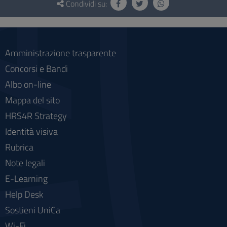
e
Condividi su:
social
Amministrazione trasparente
Concorsi e Bandi
Albo on-line
Mappa del sito
HRS4R Strategy
Identità visiva
Rubrica
Note legali
E-Learning
Help Desk
Sostieni UniCa
Wi-Fi