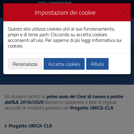
UniCa
UniCa
- Università degli
Studi di Cagliari
e
×
Impostazioni dei cookie
UniCA News
Accedi
Accedi
Questo sito utilizza cookies utili al suo funzionamento,
Facoltà di Studi
Toggle
propri e di terze parti. Cliccando su accetta cookies
Umanistici
navigation
acconsenti all'uso. Per saperne di più leggi
Informativa sui
cookies
Vai
al
Conoscenza lingua straniera
Contenuto
Vai
Personalizza
Accetta cookies
Rifiuta
alla
navigazione
del
sito
Vai
Gli studenti iscritti al
primo anno dei Corsi di Laurea a partire
al
dall'A.A. 2019/2020
dovranno sostenere il test di inglese
Footer
secondo le modalità previste nel
Progetto UNICA-CLA
.
Progetto UNICA-CLA