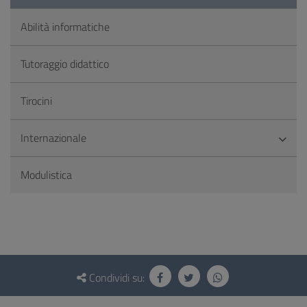
Abilità informatiche
Tutoraggio didattico
Tirocini
Internazionale
Modulistica
Questionario
e
Condividi su:
social