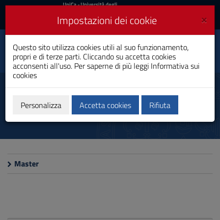
UniCa
UniCa
- Università degli
Studi di Cagliari
e
×
Impostazioni dei cookie
UniCA News
Accedi
Accedi
Questo sito utilizza cookies utili al suo funzionamento,
Facoltà di Studi
Toggle
propri e di terze parti. Cliccando su accetta cookies
Umanistici
navigation
acconsenti all'uso. Per saperne di più leggi
Informativa sui
cookies
Vai
al
Master
Contenuto
Vai
Personalizza
Accetta cookies
Rifiuta
alla
navigazione
del
sito
Vai
al
Master
Footer