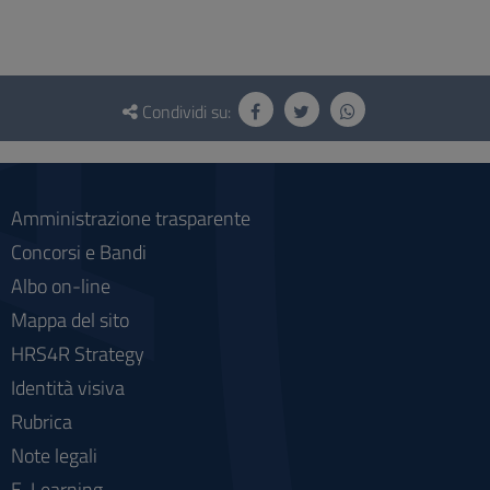
Questionario
e
Condividi su:
social
Amministrazione trasparente
Concorsi e Bandi
Albo on-line
Mappa del sito
HRS4R Strategy
Identità visiva
Rubrica
Note legali
E-Learning