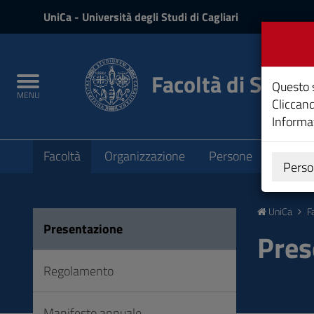
UniCa
UniCa
- Università degli Studi di Cagliari
e
Accedi
Facoltà di Studi 
Toggle
Questo s
MENU
navigation
Cliccand
Informat
Submenu
Facoltà
Organizzazione
Persone
Offerta
Perso
Vai
al
UniCa
F
Contenuto
Presentazione
Vai
Pres
alla
navigazione
Regolamento
del
sito
Manifesto annuale