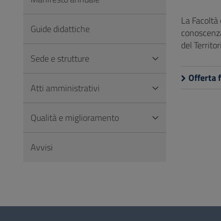
Vai
al
La Facoltà 
Guide didattiche
Footer
conoscenza 
del Territor
Sede e strutture
Offerta 
Atti amministrativi
Qualità e miglioramento
Avvisi
Questionario