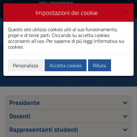
UniCa
UniCa
- Università degli
Studi di Cagliari
e
×
Impostazioni dei cookie
UniCA News
Accedi
Accedi
Questo sito utilizza cookies utili al suo funzionamento,
Facoltà di Biologia e
Toggle
propri e di terze parti. Cliccando su accetta cookies
Farmacia
navigation
acconsenti all'uso. Per saperne di più leggi
Informativa sui
cookies
Vai
al
Consiglio
Contenuto
Vai
Personalizza
Accetta cookies
Rifiuta
alla
navigazione
del
sito
Vai
al
Presidente
Footer
Docenti
Rappresentanti studenti