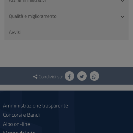
Qualità e miglioramento
Avvisi
Questionario
e
Condividi su:
social
Amministrazione trasparente
Concorsi e Bandi
Albo on-line