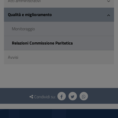
Atti amministrativi
Qualità e miglioramento
Monitoraggio
Relazioni Commissione Paritetica
Avvisi
Questionario
e
Condividi su:
social