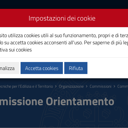
Impostazioni dei cookie
lizia e il Territorio
ito utilizza cookies utili al suo funzionamento, propri e di terz
o su accetta cookies acconsenti all'uso. Per saperne di più le
iva sui cookies
Calendari e orari
Qualità e miglioramento
nalizza
Accetta cookies
Rifiuta
cniche per l’Edilizia e il Territorio
Organizzazione
Commissioni
Commi
issione Orientamento