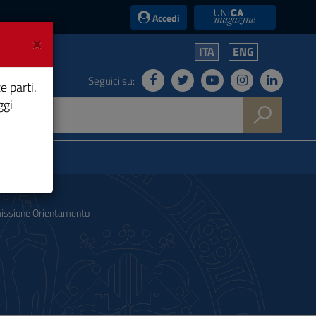
UniCA News
Accedi
×
ITA
ENG
Seguici su:
e parti.
ggi
ssione Orientamento