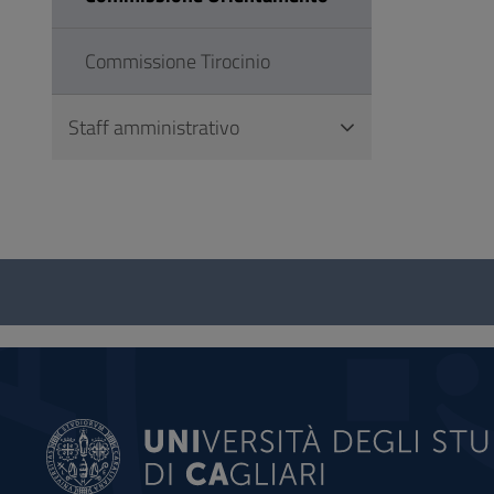
Commissione Tirocinio
Staff amministrativo
Questionario
e
social