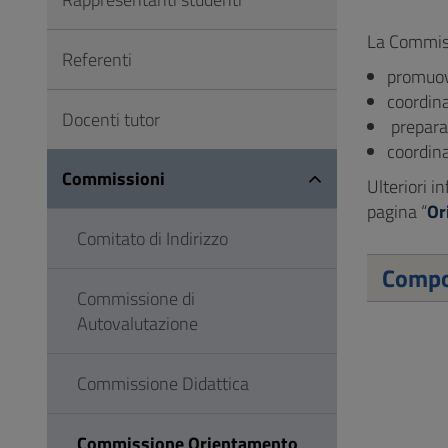
Vai
al
La Commis
Referenti
Footer
promuove
coordina
Docenti tutor
prepara 
coordina
Commissioni
Ulteriori i
pagina “
Or
Comitato di Indirizzo
Compo
Commissione di
Autovalutazione
Commissione Didattica
Commissione Orientamento