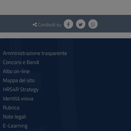
Questionario
e
Condividi su:
social
Amministrazione trasparente
Concorsi e Bandi
Albo on-line
Mappa del sito
HRS4R Strategy
Identità visiva
Rubrica
Note legali
E-Learning