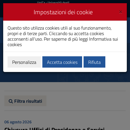
UniCa
UniCa
- Università degli
Studi di Cagliari
e
×
Impostazioni dei cookie
UniCA News
Accedi
Accedi
Tecniche per l’Edilizia e il
Questo sito utilizza cookies utili al suo funzionamento,
Toggle
Territorio
propri e di terze parti. Cliccando su accetta cookies
navigation
Laurea Professionalizzante
acconsenti all'uso. Per saperne di più leggi
Informativa sui
cookies
Vai
al
Avvisi
Contenuto
Vai
Personalizza
Accetta cookies
Rifiuta
alla
navigazione
del
sito
Vai
al
Footer
Filtra risultati
06 agosto 2026
Chiusura Uffici di Presidenza e Servizi