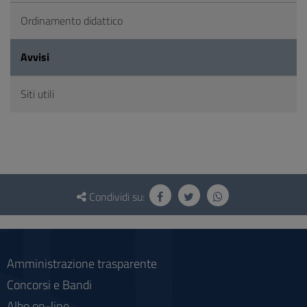
Ordinamento didattico
Avvisi
Siti utili
Questionario
e
Condividi su:
social
Amministrazione trasparente
Concorsi e Bandi
Albo on-line