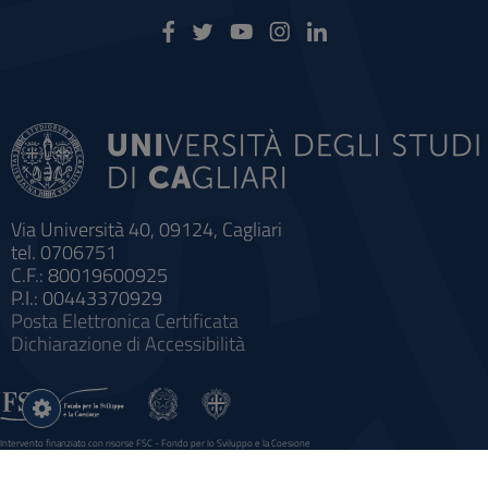
Via Università 40, 09124, Cagliari
tel. 0706751
C.F.: 80019600925
P.I.: 00443370929
Posta Elettronica Certificata
Dichiarazione di Accessibilità
Impostazioni
cookie
Intervento finanziato con risorse FSC - Fondo per lo Sviluppo e la Coesione
Sistema informatico gestionale integrato a supporto della didattica e della ricerca e potenziamento dei servizi online
agli studenti