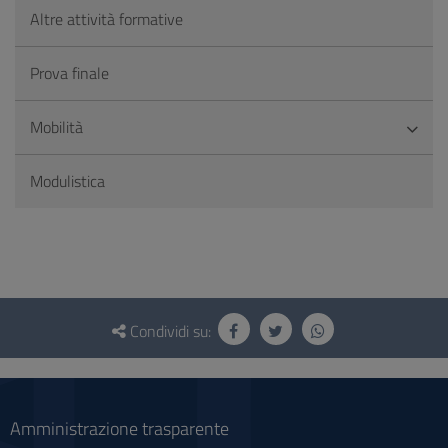
Altre attività formative
Prova finale
Mobilità
Modulistica
Questionario
e
Condividi su:
social
Amministrazione trasparente