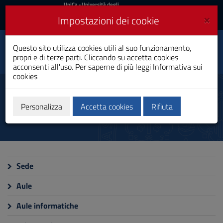
UniCa
UniCa
- Università degli
Studi di Cagliari
e
×
Impostazioni dei cookie
UniCA News
Accedi
Accedi
Questo sito utilizza cookies utili al suo funzionamento,
Ingegneria Energetica
Toggle
propri e di terze parti. Cliccando su accetta cookies
Laurea Magistrale
navigation
acconsenti all'uso. Per saperne di più leggi
Informativa sui
cookies
Vai
al
Strutture e aule
Contenuto
Vai
Personalizza
Accetta cookies
Rifiuta
alla
navigazione
del
sito
Vai
al
Sede
Footer
Aule
Aule informatiche