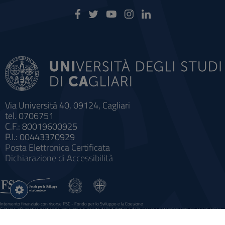
Via Università 40, 09124, Cagliari
tel. 0706751
C.F.: 80019600925
P.I.: 00443370929
Posta Elettronica Certificata
Dichiarazione di Accessibilità
Impostazioni
cookie
Intervento finanziato con risorse FSC - Fondo per lo Sviluppo e la Coesione
Sistema informatico gestionale integrato a supporto della didattica e della ricerca e potenziamento dei servizi online
agli studenti