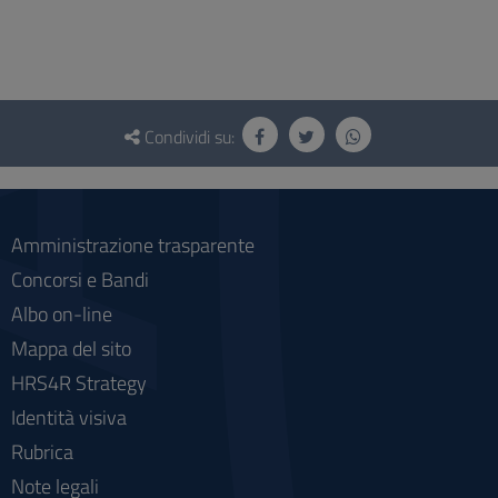
Questionario
e
Condividi su:
social
Amministrazione trasparente
Concorsi e Bandi
Albo on-line
Mappa del sito
HRS4R Strategy
Identità visiva
Rubrica
Note legali