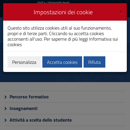
UniCa
UniCa
- Università degli
Studi di Cagliari
e
×
Impostazioni dei cookie
UniCA News
Accedi
Accedi
Questo sito utilizza cookies utili al suo funzionamento,
Ingegneria Energetica
Toggle
propri e di terze parti. Cliccando su accetta cookies
Laurea Magistrale
navigation
acconsenti all'uso. Per saperne di più leggi
Informativa sui
cookies
Vai
al
Didattica
Contenuto
Vai
Personalizza
Accetta cookies
Rifiuta
alla
navigazione
del
sito
Vai
al
Percorso formativo
Footer
Insegnamenti
Attività a scelta dello studente