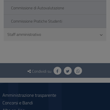
Commissione di Autovalutazione
Commissione Pratiche Studenti
Staff amministrativo
Questionario
e
Condividi su:
social
Amministrazione trasparente
Concorsi e Bandi