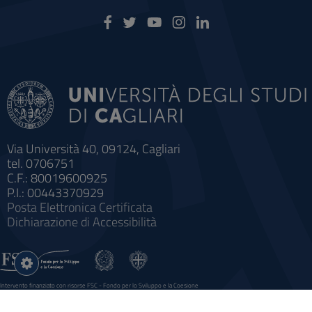
Via Università 40, 09124, Cagliari
tel. 0706751
C.F.: 80019600925
P.I.: 00443370929
Posta Elettronica Certificata
Dichiarazione di Accessibilità
Impostazioni
cookie
Intervento finanziato con risorse FSC - Fondo per lo Sviluppo e la Coesione
Sistema informatico gestionale integrato a supporto della didattica e della ricerca e potenziamento dei servizi online
agli studenti