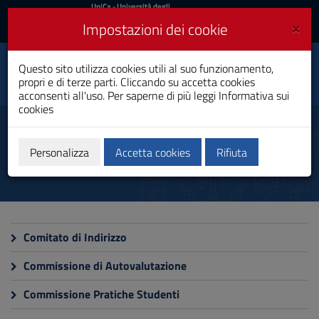
UniCa
UniCa
- Università degli
Studi di Cagliari
e
×
Impostazioni dei cookie
UniCA News
Accedi
Accedi
Questo sito utilizza cookies utili al suo funzionamento,
Ingegneria Energetica
Toggle
propri e di terze parti. Cliccando su accetta cookies
Laurea Magistrale
navigation
acconsenti all'uso. Per saperne di più leggi
Informativa sui
cookies
Vai
al
Commissioni
Contenuto
Vai
Personalizza
Accetta cookies
Rifiuta
alla
navigazione
del
sito
Vai
al
Comitato di Indirizzo
Footer
Commissione di Autovalutazione
Commissione Pratiche Studenti