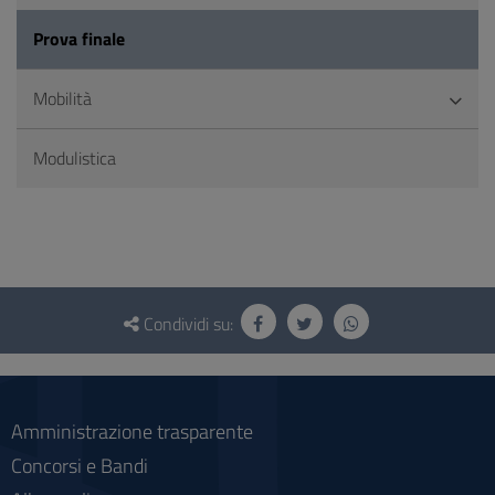
Prova finale
Mobilità
Modulistica
Questionario
e
Condividi su:
social
Amministrazione trasparente
Concorsi e Bandi