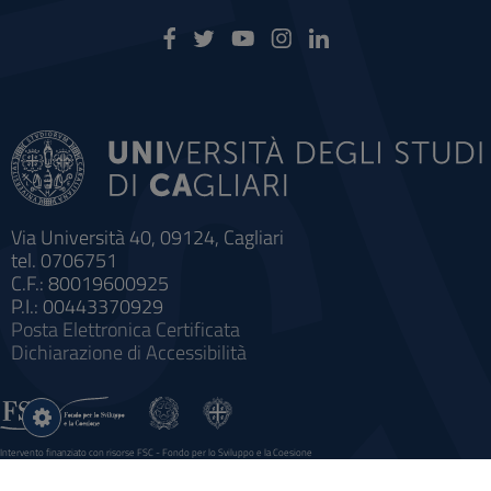
Via Università 40, 09124, Cagliari
tel. 0706751
C.F.: 80019600925
P.I.: 00443370929
Posta Elettronica Certificata
Dichiarazione di Accessibilità
Impostazioni
cookie
Intervento finanziato con risorse FSC - Fondo per lo Sviluppo e la Coesione
Sistema informatico gestionale integrato a supporto della didattica e della ricerca e potenziamento dei servizi online
agli studenti