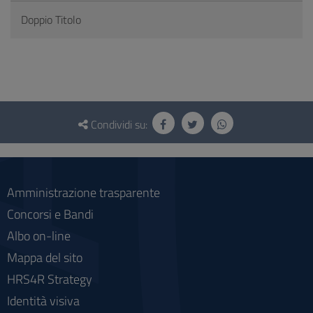
Doppio Titolo
Questionario
e
Condividi su:
social
Amministrazione trasparente
Concorsi e Bandi
Albo on-line
Mappa del sito
HRS4R Strategy
Identità visiva