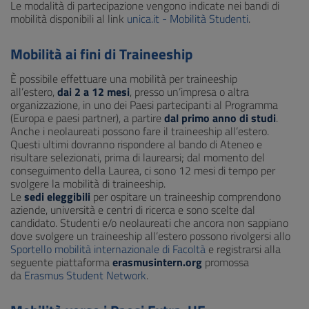
Le modalità di partecipazione vengono indicate nei bandi di
mobilità disponibili al link
unica.it - Mobilità Studenti
.
Mobilità ai fini di Traineeship
È possibile effettuare una mobilità per traineeship
all’estero,
dai 2 a 12 mesi
, presso un’impresa o altra
organizzazione, in uno dei Paesi partecipanti al Programma
(Europa e paesi partner), a partire
dal primo anno di studi
.
Anche i neolaureati possono fare il traineeship all’estero.
Questi ultimi dovranno rispondere al bando di Ateneo e
risultare selezionati, prima di laurearsi; dal momento del
conseguimento della Laurea, ci sono 12 mesi di tempo per
svolgere la mobilità di traineeship.
Le
sedi eleggibili
per ospitare un traineeship comprendono
aziende, università e centri di ricerca e sono scelte dal
candidato. Studenti e/o neolaureati che ancora non sappiano
dove svolgere un traineeship all’estero possono rivolgersi allo
Sportello mobilità internazionale di Facoltà
e registrarsi alla
seguente piattaforma
erasmusintern.org
promossa
da
Erasmus Student Network
.