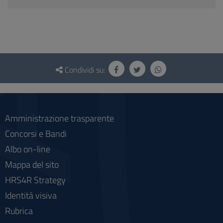
Questionario
e
Condividi su:
social
Amministrazione trasparente
Concorsi e Bandi
Albo on-line
Mappa del sito
HRS4R Strategy
Identità visiva
Rubrica