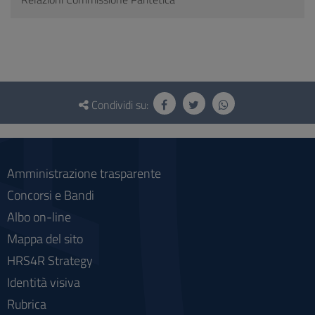
Questionario
e
Condividi su:
social
Amministrazione trasparente
Concorsi e Bandi
Albo on-line
Mappa del sito
HRS4R Strategy
Identità visiva
Rubrica