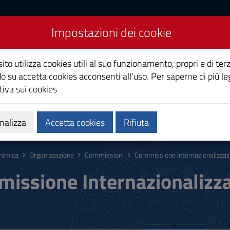
Impostazioni dei cookie
ito utilizza cookies utili al suo funzionamento, propri e di terz
o su accetta cookies acconsenti all'uso. Per saperne di più le
iva sui cookies
Calendari e orari
Qualità e miglioramento
nalizza
Accetta cookies
Rifiuta
himica
Organizzazione
Commissioni
Commissione Internazionalizzaz
issione Internazionalizz