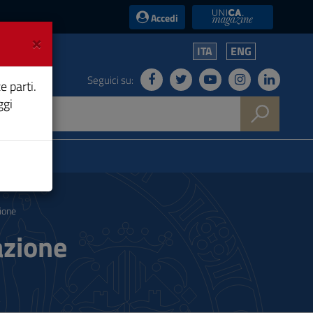
UniCA News
Accedi
×
ITA
ENG
Seguici su:
e parti.
ggi
ione
azione