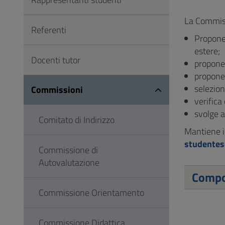
Vai
al
La Commiss
Referenti
Footer
Propone 
estere;
Docenti tutor
propone 
propone 
selezion
Commissioni
verifica
svolge at
Comitato di Indirizzo
Mantiene i 
studentesc
Commissione di
Autovalutazione
Compo
Commissione Orientamento
Commissione Didattica