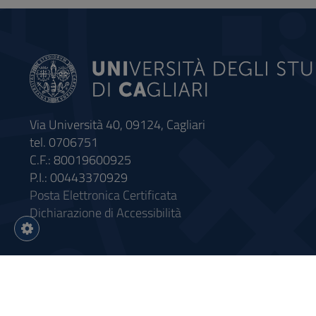
Via Università 40, 09124, Cagliari
tel. 0706751
C.F.: 80019600925
P.I.: 00443370929
Posta Elettronica Certificata
Dichiarazione di Accessibilità
Impostazioni
cookie