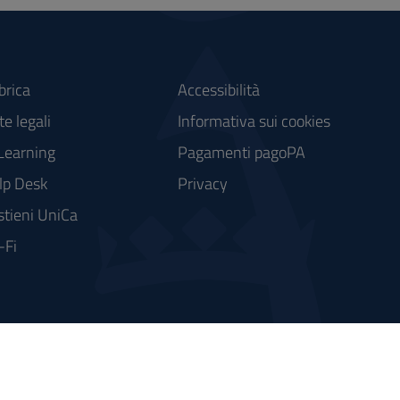
brica
Accessibilità
e legali
Informativa sui cookies
Learning
Pagamenti pagoPA
lp Desk
Privacy
stieni UniCa
-Fi