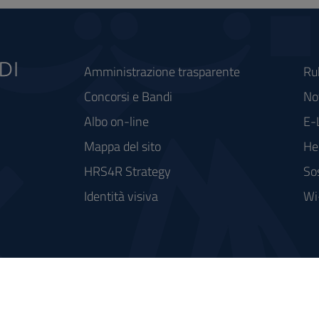
Amministrazione trasparente
Ru
Concorsi e Bandi
Not
Albo on-line
E-
Mappa del sito
He
HRS4R Strategy
So
Identità visiva
Wi