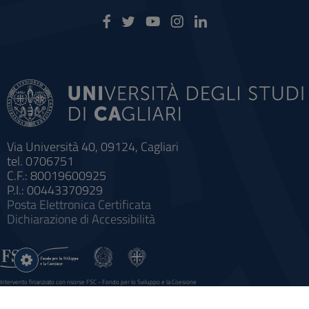
Via Università 40, 09124, Cagliari
tel. 0706751
C.F.: 80019600925
P.I.: 00443370929
Posta Elettronica Certificata
Dichiarazione di Accessibilità
Impostazioni
cookie
Intervento finanziato con risorse FSC - Fondo per lo Sviluppo e la Coesione
Sistema informatico gestionale integrato a supporto della didattica e della ricerca e potenziamento dei servizi online
agli studenti