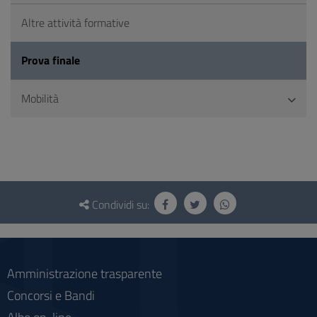
Altre attività formative
Prova finale
Mobilità
Questionario
e
Condividi su:
social
Amministrazione trasparente
Concorsi e Bandi