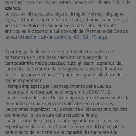
eventuali co-tutori o tutor esterni prevenienti da altri CdS o da
aziende.
Le sessioni di laurea si svolgono di regola nei mesi di giugno,
luglio, settembre, novembre, dicembre, febbraio e aprile di ogni
anno accademico. Il calendario è comunicato col dovuto
anticipo ed è disponibile sul sito web dell'Ateneo e del Corso di
laurea
https://unica.it/unica/it/crs_60_58_18.page
.
Il punteggio finale viene assegnato dalla Commissione
partendo da un voto base calcolato convertendo in
centodecimi la media pesata di tutti gli esami sostenuti dal
candidato (dato fornito dalla Segreteria studenti). Al voto di
base si aggiungono fino a 11 punti assegnati sulla base dei
seguenti parametri:
- tempo impiegato per il conseguimento della Laurea;
- eventuale partecipazione al programma ERASMUS;
- valutazione del Tutor Relatore riguardante il lavoro svolto dal
laureando del quale vengono valutate le competenze,
l'autonomia organizzativa, le capacità di elaborazione dei dati
sperimentali e la stesura della relazione finale;
- valutazione della Commissione riguardante la chiarezza
espositiva della relazione finale, la proprietà di linguaggio, la
padronanza della materia e la capacità di rispondere alle