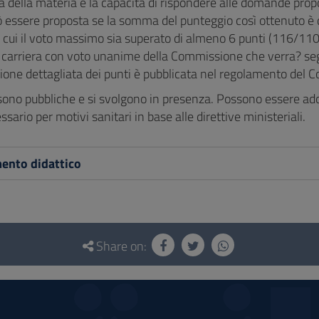
 della materia e la capacità di rispondere alle domande prop
ò essere proposta se la somma del punteggio così ottenuto è
n cui il voto massimo sia superato di almeno 6 punti (116/110
a carriera con voto unanime della Commissione che verra? segn
one dettagliata dei punti è pubblicata nel regolamento del C
sono pubbliche e si svolgono in presenza. Possono essere adot
sario per motivi sanitari in base alle direttive ministeriali.
ento didattico
Share on: