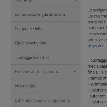
to
Footer
Lo svolgim
Conoscenza lingua straniera
Laurea che 
parte del C
laureandi. 
Computer skills
Le sessioni
anno accade
Elective activities
https://un
Tutoraggio didattico
Il puntegg
media pesat
Facilities and classrooms
fino a 11 p
- tempo im
- eventua
Internships
- valutazio
l'autonomia
Other educational components
- valutazio