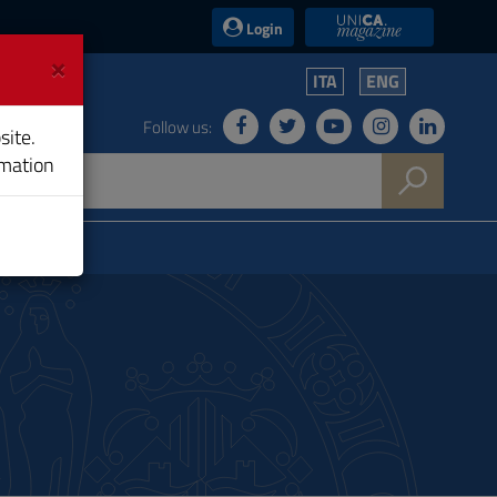
UniCA News
Login
×
ITA
ENG
Follow us:
site.
rmation