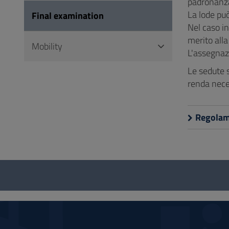
padronanza
La lode pu
Final examination
Nel caso i
merito all
Mobility
L'assegnazi
Le sedute 
renda neces
Regolam
Questionnaire
and
social