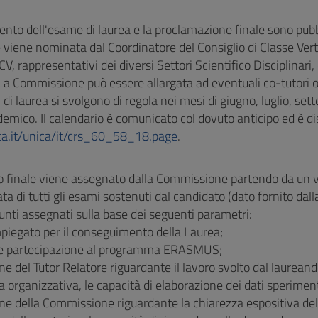
ento dell'esame di laurea e la proclamazione finale sono pub
viene nominata dal Coordinatore del Consiglio di Classe Vert
CV, rappresentativi dei diversi Settori Scientifico Disciplinari
La Commissione può essere allargata ad eventuali co-tutori o 
 di laurea si svolgono di regola nei mesi di giugno, luglio, se
mico. Il calendario è comunicato col dovuto anticipo ed è dis
ica.it/unica/it/crs_60_58_18.page
.
io finale viene assegnato dalla Commissione partendo da un 
a di tutti gli esami sostenuti dal candidato (dato fornito dall
unti assegnati sulla base dei seguenti parametri:
piegato per il conseguimento della Laurea;
le partecipazione al programma ERASMUS;
ne del Tutor Relatore riguardante il lavoro svolto dal laurea
 organizzativa, le capacità di elaborazione dei dati sperimenta
ne della Commissione riguardante la chiarezza espositiva della 