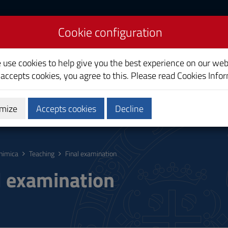
Cookie configuration
e use cookies to help give you the best experience on our web
 accepts cookies, you agree to this. Please read
Cookies Info
mize
Accepts cookies
Decline
hing
Calendars and Timetable
Quality
himica
Teaching
Final examination
l examination