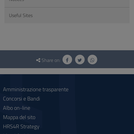
Useful Sites
Questionnaire
and
Share on:
social
Amministrazione trasparente
Concorsi e Bandi
Albo on-line
Mappa del sito
HRS4R Strategy