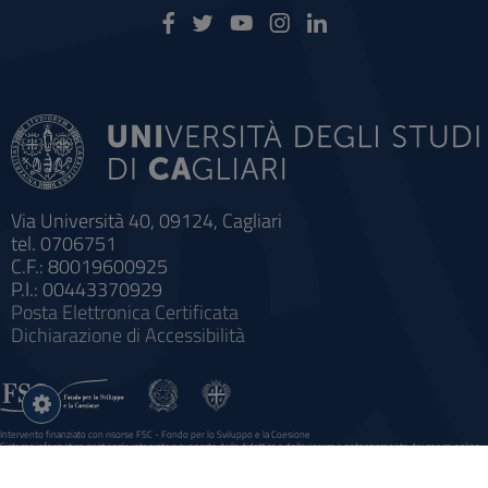
Via Università 40, 09124, Cagliari
tel. 0706751
C.F.: 80019600925
P.I.: 00443370929
Posta Elettronica Certificata
Dichiarazione di Accessibilità
Impostazioni
cookie
Intervento finanziato con risorse FSC - Fondo per lo Sviluppo e la Coesione
Sistema informatico gestionale integrato a supporto della didattica e della ricerca e potenziamento dei servizi online
agli studenti