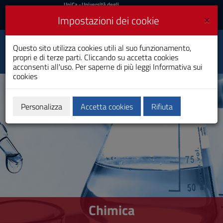
UniCa
UniCa
- Università degli
Studi di Cagliari
e
×
Impostazioni dei cookie
UniCA News
Accedi
Accedi
Questo sito utilizza cookies utili al suo funzionamento,
Chimica
Toggle
propri e di terze parti. Cliccando su accetta cookies
Laurea
navigation
acconsenti all'uso. Per saperne di più leggi
Informativa sui
cookies
Vai
al
Contenuto
Vai
Personalizza
Accetta cookies
Rifiuta
alla
navigazione
del
sito
Vai
al
Footer
Chimica