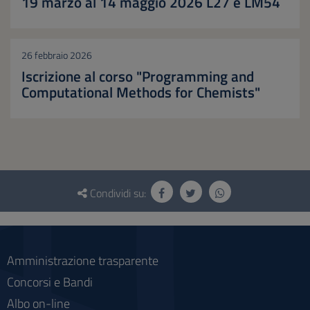
19 marzo al 14 maggio 2026 L27 e LM54
26 febbraio 2026
Iscrizione al corso "Programming and
Computational Methods for Chemists"
Questionario
e
Condividi su:
social
Amministrazione trasparente
Concorsi e Bandi
Albo on-line