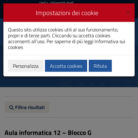
UniCa
UniCa
- Università degli
Studi di Cagliari
e
×
Impostazioni dei cookie
UniCA News
Accedi
Accedi
Chimica e Tecnologia
Questo sito utilizza cookies utili al suo funzionamento,
Toggle
Farmaceutiche
propri e di terze parti. Cliccando su accetta cookies
navigation
Laurea Magistrale a Ciclo Unico
acconsenti all'uso. Per saperne di più leggi
Informativa sui
cookies
Vai
al
Aule informatiche
Contenuto
Vai
Personalizza
Accetta cookies
Rifiuta
alla
navigazione
del
sito
Vai
al
Footer
Filtra risultati
Aula informatica 12 – Blocco G