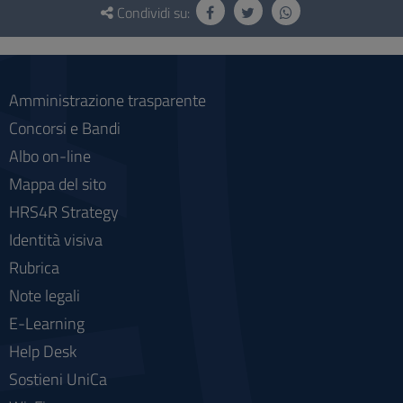
e
Condividi su:
social
Amministrazione trasparente
Concorsi e Bandi
Albo on-line
Mappa del sito
HRS4R Strategy
Identità visiva
Rubrica
Note legali
E-Learning
Help Desk
Sostieni UniCa