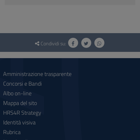
Questionario
e
Condividi su:
social
Amministrazione trasparente
Concorsi e Bandi
Albo on-line
Mappa del sito
HRS4R Strategy
Identità visiva
Rubrica