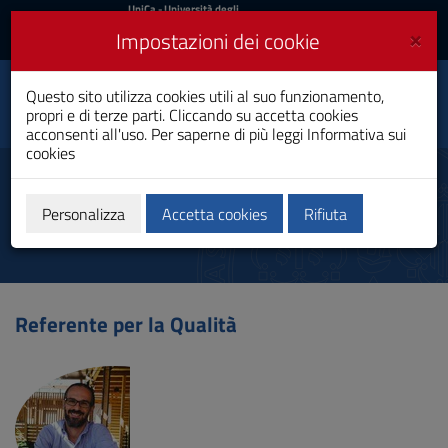
UniCa
UniCa
- Università degli
Studi di Cagliari
e
×
Impostazioni dei cookie
UniCA News
Accedi
Accedi
Tecniche della
Questo sito utilizza cookies utili al suo funzionamento,
Prevenzione
Toggle
nell'Ambiente e nei
propri e di terze parti. Cliccando su accetta cookies
navigation
Luoghi di Lavoro
acconsenti all'uso. Per saperne di più leggi
Informativa sui
Laurea
cookies
Vai
al
Referenti
Contenuto
Vai
Personalizza
Accetta cookies
Rifiuta
alla
navigazione
del
sito
Vai
Referente per la Qualità
al
Footer