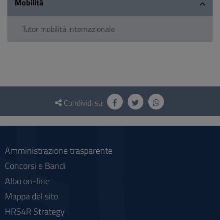
Mobilità
Tutor mobilità internazionale
Questionario
e
Condividi su:
social
Amministrazione trasparente
Concorsi e Bandi
Albo on-line
Mappa del sito
HRS4R Strategy